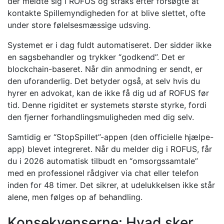
der meldte sig i ROFUS og straks efter forsøgte at
kontakte Spillemyndigheden for at blive slettet, ofte
under store følelsesmæssige udsving.
Systemet er i dag fuldt automatiseret. Der sidder ikke
en sagsbehandler og trykker “godkend”. Det er
blockchain-baseret. Når din anmodning er sendt, er
den uforanderlig. Det betyder også, at selv hvis du
hyrer en advokat, kan de ikke få dig ud af ROFUS før
tid. Denne rigiditet er systemets største styrke, fordi
den fjerner forhandlingsmuligheden med dig selv.
Samtidig er “StopSpillet”-appen (den officielle hjælpe-
app) blevet integreret. Når du melder dig i ROFUS, får
du i 2026 automatisk tilbudt en “omsorgssamtale”
med en professionel rådgiver via chat eller telefon
inden for 48 timer. Det sikrer, at udelukkelsen ikke står
alene, men følges op af behandling.
Konsekvenserne: Hvad sker