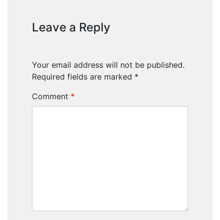
Leave a Reply
Your email address will not be published.
Required fields are marked
*
Comment
*