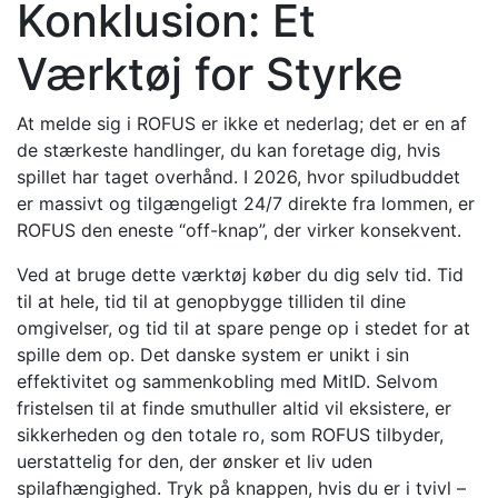
Konklusion: Et
Værktøj for Styrke
At melde sig i ROFUS er ikke et nederlag; det er en af
de stærkeste handlinger, du kan foretage dig, hvis
spillet har taget overhånd. I 2026, hvor spiludbuddet
er massivt og tilgængeligt 24/7 direkte fra lommen, er
ROFUS den eneste “off-knap”, der virker konsekvent.
Ved at bruge dette værktøj køber du dig selv tid. Tid
til at hele, tid til at genopbygge tilliden til dine
omgivelser, og tid til at spare penge op i stedet for at
spille dem op. Det danske system er unikt i sin
effektivitet og sammenkobling med MitID. Selvom
fristelsen til at finde smuthuller altid vil eksistere, er
sikkerheden og den totale ro, som ROFUS tilbyder,
uerstattelig for den, der ønsker et liv uden
spilafhængighed. Tryk på knappen, hvis du er i tvivl –