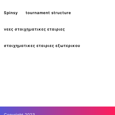
Spinsy
tournament structure
νεες στοιχηματικες εταιριες
στοιχηματικες εταιριες εξωτερικου
Copyright 2023