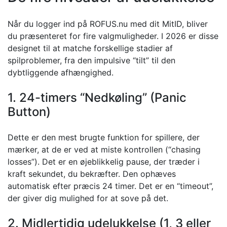
Når du logger ind på ROFUS.nu med dit MitID, bliver
du præsenteret for fire valgmuligheder. I 2026 er disse
designet til at matche forskellige stadier af
spilproblemer, fra den impulsive “tilt” til den
dybtliggende afhængighed.
1. 24-timers “Nedkøling” (Panic
Button)
Dette er den mest brugte funktion for spillere, der
mærker, at de er ved at miste kontrollen (“chasing
losses”). Det er en øjeblikkelig pause, der træder i
kraft sekundet, du bekræfter. Den ophæves
automatisk efter præcis 24 timer. Det er en “timeout”,
der giver dig mulighed for at sove på det.
2. Midlertidig udelukkelse (1, 3 eller