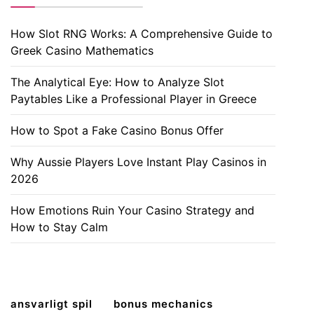
How Slot RNG Works: A Comprehensive Guide to
Greek Casino Mathematics
The Analytical Eye: How to Analyze Slot
Paytables Like a Professional Player in Greece
How to Spot a Fake Casino Bonus Offer
Why Aussie Players Love Instant Play Casinos in
2026
How Emotions Ruin Your Casino Strategy and
How to Stay Calm
ansvarligt spil
bonus mechanics