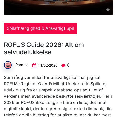
Spilafhængighed & Ansvarligt Spil
ROFUS Guide 2026: Alt om
selvudelukkelse
Pamela
0
11/02/2026
Som rådgiver inden for ansvarligt spil har jeg set
ROFUS (Register Over Frivilligt Udelukkede Spillere)
udvikle sig fra et simpelt database-opslag til et af
verdens mest avancerede beskyttelsesværktøjer. Her i
2026 er ROFUS ikke længere bare en liste; det er et
digitalt skjold, der integrerer sig direkte i din bank, din
telefon og din hverdag for at sikre ro, når du har mest