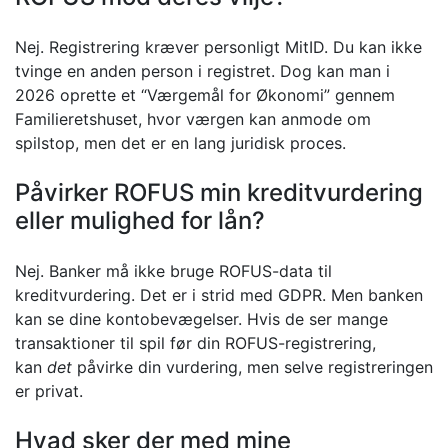
Nej. Registrering kræver personligt MitID. Du kan ikke
tvinge en anden person i registret. Dog kan man i
2026 oprette et “Værgemål for Økonomi” gennem
Familieretshuset, hvor værgen kan anmode om
spilstop, men det er en lang juridisk proces.
Påvirker ROFUS min kreditvurdering
eller mulighed for lån?
Nej. Banker må ikke bruge ROFUS-data til
kreditvurdering. Det er i strid med GDPR. Men banken
kan se dine kontobevægelser. Hvis de ser mange
transaktioner til spil før din ROFUS-registrering,
kan
det
påvirke din vurdering, men selve registreringen
er privat.
Hvad sker der med mine