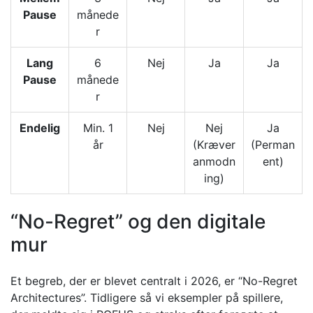
Pause
månede
r
Lang
6
Nej
Ja
Ja
Pause
månede
r
Endelig
Min. 1
Nej
Nej
Ja
år
(Kræver
(Perman
anmodn
ent)
ing)
“No-Regret” og den digitale
mur
Et begreb, der er blevet centralt i 2026, er “No-Regret
Architectures”. Tidligere så vi eksempler på spillere,