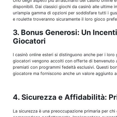
Uno degli aspetti più affascinanti dei casinò online e
disponibili. Dai classici giochi da casinò alle ultime 
un’ampia gamma di opzioni per soddisfare tutti i gusti
e roulette troveranno sicuramente il loro gioco prefe
3. Bonus Generosi: Un Incenti
Giocatori
I casinò online esteri si distinguono anche per i lor
giocatori vengono accolti con offerte di benvenuto al
premiati con programmi fedeltà esclusivi. Questi bo
giocatore ma forniscono anche un valore aggiunto al
4. Sicurezza e Affidabilità: P
La sicurezza è una preoccupazione primaria per chi gi