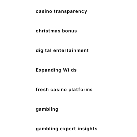
casino transparency
christmas bonus
digital entertainment
Expanding Wilds
fresh casino platforms
gambling
gambling expert insights